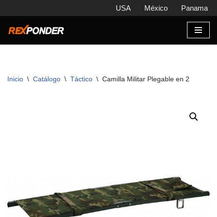
USA
México
Panama
Saltar
al
contenido
Inicio
\
Catálogo
\
Táctico
\
Camilla Militar Plegable en 2