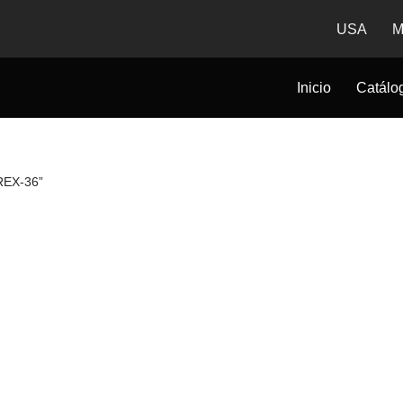
USA
M
Inicio
Catálo
REX-36”